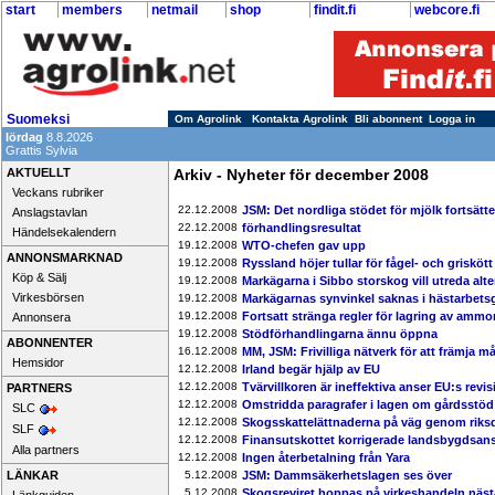
start
members
netmail
shop
findit.fi
webcore.fi
Suomeksi
Om Agrolink
Kontakta Agrolink
Bli abonnent
Logga in
lördag
8.8.2026
Grattis Sylvia
AKTUELLT
Arkiv - Nyheter för december 2008
Veckans rubriker
22.12.2008
JSM: Det nordliga stödet för mjölk fortsät
Anslagstavlan
22.12.2008
förhandlingsresultat
Händelsekalendern
19.12.2008
WTO-chefen gav upp
ANNONSMARKNAD
19.12.2008
Ryssland höjer tullar för fågel- och griskött
Köp & Sälj
19.12.2008
Markägarna i Sibbo storskog vill utreda alter
Virkesbörsen
19.12.2008
Markägarnas synvinkel saknas i hästarbet
19.12.2008
Fortsatt stränga regler för lagring av ammo
Annonsera
19.12.2008
Stödförhandlingarna ännu öppna
ABONNENTER
16.12.2008
MM, JSM: Frivilliga nätverk för att främja 
Hemsidor
12.12.2008
Irland begär hjälp av EU
12.12.2008
Tvärvillkoren är ineffektiva anser EU:s revis
PARTNERS
12.12.2008
Omstridda paragrafer i lagen om gårdsstöd
SLC
12.12.2008
Skogsskattelättnaderna på väg genom rik
SLF
12.12.2008
Finansutskottet korrigerade landsbygdsan
Alla partners
12.12.2008
Ingen återbetalning från Yara
LÄNKAR
5.12.2008
JSM: Dammsäkerhetslagen ses över
5.12.2008
Skogsreviret hoppas på virkeshandeln nästa