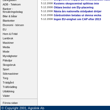
Länkguiden
5.12.2008
Kustens skogscentral splittras inte
ADB - Telekom
5.12.2008
Oklara beslut om Ely-placering
Banker -
5.12.2008
Nästa års nationella stödpaket dröjer
försäkringsbolag
5.12.2008
Gårdsstöden betalas ut denna vecka
Bilar & båtar
5.12.2008
Ingen EU-enighet om CAP efter 2013
Blanketter
Ekonomi - börsen
EU
Hem & Fritid
Lantbruk
Maskiner
Media
Mode
Myndigheter
Pälsdjur
Skogsbruk
Sport
Sökmaskiner
Torg
Trädgård
Träförädling
Utbildning
Väder
Första sidan
© Copyright 2001, Agrolink Ab