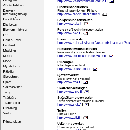
Länkguiden
http://www.vaestorekisterikeskus.fi
|
ADB - Telekom
Finansinspektionen
Banker -
Finansinspektionen i Finland
försäkringsbolag
http://www.rahoitustarkastus.fi
|
Bilar & båtar
Folkpensionsanstalten
http://www.kela.fi
|
Blanketter
Ekonomi - börsen
Fordonsförvaltningscentralen
http://www.ake.fi
|
EU
Konsumentverket
Hem & Fritid
http://www.kuluttajavirasto.fi/user_nf/default.asp?si
Lantbruk
Pensionsskyddscentralen
Maskiner
Pensionsskyddscentralen i Finland
Media
http://www.etk.fi/suomi/etusivu.asp
|
Mode
Riksdagen
Riksdagen i Finland
Myndigheter
http://www.eduskunta.fi
|
Pälsdjur
Sjöfartsverket
Skogsbruk
Sjöfartsverket i Finland
Sport
http://www.fma.fi
|
Sökmaskiner
Skatteförvaltningen
http://www.vero.fi
|
Torg
Trädgård
Strålsäkerhetscentralen
Strålsäkerhetscentralen i Finland
Träförädling
http://www.stuk.fi
|
Utbildning
Tullen
Väder
Finska Tullen
http://www.tulli.fi/
|
Första sidan
Utlänningsverket
Utlänningsverket i Finland