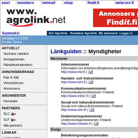
start
members
netmail
shop
findit.fi
webcore.fi
Suomeksi
Om Agrolink
Kontakta Agrolink
Bli abonnent
Logga in
torsdag
6.8.2026
Grattis Sixten
AKTUELLT
Länkguiden
:: Myndigheter
Veckans rubriker
Ministerier
Anslagstavlan
Arbetsministeriet
Händelsekalendern
Information om Arbetskraftstjänster,anställningsfrå
ANNONSMARKNAD
http://www.mol.fi
|
Köp & Sälj
Handels- och Industriministeriet
http://www.ktm.fi
|
Virkesbörsen
Annonsera
Kommunikationsministeriet
Kommunikationsministeriet i Finland
ABONNENTER
http://www.mintc.fi
|
Hemsidor
Social-och hälsovårdsministeriet
Social-och hälsovårdsministeriet i Finland
PARTNERS
http://www.stm.fi/
|
SLC
Undervisningsministeriet
SLF
Undervisningsministeriet i Finland
http://www.minedu.fi
|
Alla partners
Övrigt
LÄNKAR
Befolkningsregistercentralen