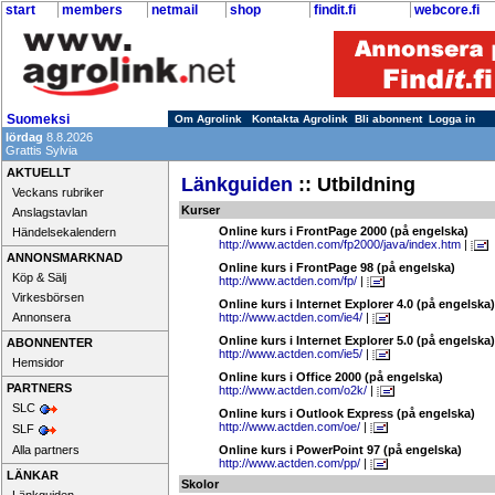
start
members
netmail
shop
findit.fi
webcore.fi
Suomeksi
Om Agrolink
Kontakta Agrolink
Bli abonnent
Logga in
lördag
8.8.2026
Grattis Sylvia
AKTUELLT
Länkguiden
:: Utbildning
Veckans rubriker
Kurser
Anslagstavlan
Online kurs i FrontPage 2000 (på engelska)
Händelsekalendern
http://www.actden.com/fp2000/java/index.htm
|
ANNONSMARKNAD
Online kurs i FrontPage 98 (på engelska)
Köp & Sälj
http://www.actden.com/fp/
|
Virkesbörsen
Online kurs i Internet Explorer 4.0 (på engelska)
Annonsera
http://www.actden.com/ie4/
|
Online kurs i Internet Explorer 5.0 (på engelska)
ABONNENTER
http://www.actden.com/ie5/
|
Hemsidor
Online kurs i Office 2000 (på engelska)
PARTNERS
http://www.actden.com/o2k/
|
SLC
Online kurs i Outlook Express (på engelska)
http://www.actden.com/oe/
|
SLF
Alla partners
Online kurs i PowerPoint 97 (på engelska)
http://www.actden.com/pp/
|
LÄNKAR
Skolor