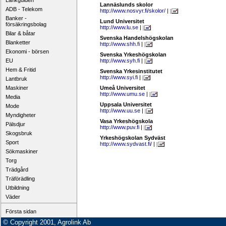
Länkguiden
Lannäslunds skolor
ADB - Telekom
http://www.nosvyr.fi/skolor/
|
Banker -
Lund Universitet
försäkringsbolag
http://www.lu.se
|
Bilar & båtar
Svenska Handelshögskolan
Blanketter
http://www.shh.fi
|
Ekonomi - börsen
Svenska Yrkeshögskolan
EU
http://www.syh.fi
|
Hem & Fritid
Svenska Yrkesinstitutet
http://www.syi.fi
|
Lantbruk
Maskiner
Umeå Universitet
http://www.umu.se
|
Media
Uppsala Universitet
Mode
http://www.uu.se
|
Myndigheter
Vasa Yrkeshögskola
Pälsdjur
http://www.puv.fi
|
Skogsbruk
Yrkeshögskolan Sydväst
Sport
http://www.sydvast.fi/
|
Sökmaskiner
Torg
Trädgård
Träförädling
Utbildning
Väder
Första sidan
© Copyright 2001, Agrolink Ab