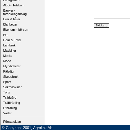
Länkguiden
ADB - Telekom
Banker -
försäkringsbolag
Bilar & båtar
Blanketter
Ekonomi - börsen
EU
Hem & Fritid
Lantbruk
Maskiner
Media
Mode
Myndigheter
Pälsdjur
Skogsbruk
Sport
Sökmaskiner
Torg
Trädgård
Träförädling
Utbildning
Väder
Första sidan
© Copyright 2001, Agrolink Ab