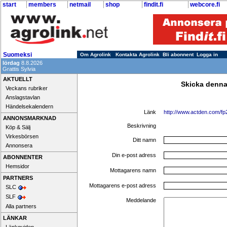
start
members
netmail
shop
findit.fi
webcore.fi
Suomeksi
Om Agrolink
Kontakta Agrolink
Bli abonnent
Logga in
lördag
8.8.2026
Grattis Sylvia
AKTUELLT
Skicka denna
Veckans rubriker
Anslagstavlan
Händelsekalendern
Länk
http://www.actden.com/fp
ANNONSMARKNAD
Beskrivning
Köp & Sälj
Virkesbörsen
Ditt namn
Annonsera
Din e-post adress
ABONNENTER
Hemsidor
Mottagarens namn
PARTNERS
Mottagarens e-post adress
SLC
SLF
Meddelande
Alla partners
LÄNKAR