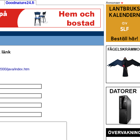
Goodnature24.fi
Annonser
 länk
2000/java/index.htm