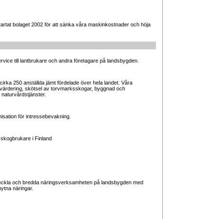
artat bolaget 2002 för att sänka våra maskinkostnader och höja
ice till lantbrukare och andra företagare på landsbygden.
cirka 250 anställda jämt fördelade över hela landet. Våra
värdering, skötsel av torvmarksskogar, byggnad och
t naturvårdstjänster.
sation för intressebevakning.
 skogbrukare i Finland
veckla och bredda näringsverksamheten på landsbygden med
ytna näringar.