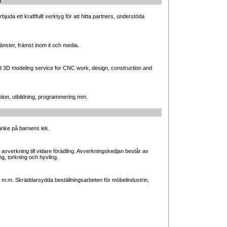
a
uda ett kraftfullt verktyg för att hitta partners, understöda
jänster, främst inom it och media.
 3D modeling service for CNC work, design, construction and
ation, utbildning, programmering mm.
anke på barnens lek.
 avverkning till vidare förädling. Avverkningskedjan består av
g, torkning och hyvling.
ket m.m. Skräddarsydda beställningsarbeten för möbelindustrin,