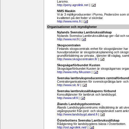
Larsmo.
http://peny.agrolink.net
|
NMS Maskin
Vi är 3 mjölkproducenter i Purmo, Pedersöre som st
kvaliteten på det foder vi skördar.
http://www.nms.fi
|
Organisationer och myndigheter
Nylands Svenska Lantbrukssällskap
Nylands Svenska Lantbrukssällskap ger råd och serv
http://www.nsl.fi
|
Skogscentralen
Finlands skogscentrals enhet för skogstjänster har 
huvudprodukter är skogsbruksplanering och skogs
grundförbättring av privata , tjänster till väglag, sam
http://www.skogscentralen.fi/
|
Skogsägarförbundet Kusten
Skogsägarförbundet Kusten är skogsägarnas organi
http://www.mhy.fi/kusten
|
Svenska lantbruksproducenters centralförbund
Centralorganisationen för svenskspråkiga lant- och
http://www.slc.fi/
|
Svenska lantbrukssällskapens förbund
Konsulttjänster för lantbruk och landsbygd.
http://www.slf.fi
|
Ålands Landsbygdscentrum
Ålands Landsbygdscentrums målsättning är att ut
utgångspunkt från jord- och skogsbruket samt ankn
http://www.landsbygd.aland.fi
|
Österbottens Svenska Lantbrukssällskap
Rådgivning för landsbygdens bästa i Österbotten.
http://osl.agrolink.net/
|