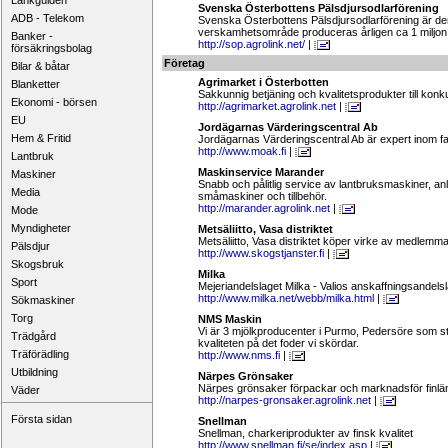
Länkguiden
Svenska Österbottens Pälsdjursodlarförening
ADB - Telekom
Svenska Österbottens Pälsdjursodlarförening är de
verskamhetsområde produceras årligen ca 1 miljon
Banker -
http://sop.agrolink.net/
|
försäkringsbolag
Företag
Bilar & båtar
Agrimarket i Österbotten
Blanketter
Sakkunnig betjäning och kvalitetsprodukter till kon
Ekonomi - börsen
http://agrimarket.agrolink.net
|
EU
Jordägarnas Värderingscentral Ab
Hem & Fritid
Jordägarnas Värderingscentral Ab är expert inom fas
http://www.moak.fi
|
Lantbruk
Maskinservice Marander
Maskiner
Snabb och pålitlig service av lantbruksmaskiner, a
Media
småmaskiner och tillbehör.
http://marander.agrolink.net
|
Mode
Myndigheter
Metsäliitto, Vasa distriktet
Metsäliitto, Vasa distriktet köper virke av medlemm
Pälsdjur
http://www.skogstjanster.fi
|
Skogsbruk
Milka
Sport
Mejeriandelslaget Milka - Valios anskaffningsandelsl
http://www.milka.net/webb/milka.html
|
Sökmaskiner
Torg
NMS Maskin
Vi är 3 mjölkproducenter i Purmo, Pedersöre som st
Trädgård
kvaliteten på det foder vi skördar.
Träförädling
http://www.nms.fi
|
Utbildning
Närpes Grönsaker
Närpes grönsaker förpackar och marknadsför finländ
Väder
http://narpes-gronsaker.agrolink.net
|
Första sidan
Snellman
Snellman, charkeriprodukter av finsk kvalitet
http://www.snellman.fi/se/index.asp
|