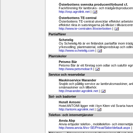
Österbottens svenska producentförbund r.f.
Fackförening för lantbruks- och trädgårdsproducen
http://osp.agrolink.net
|
Österbottens TE-central
Österbottens TE-central utvecklar effektivt arbets
effektivt rikta in satsningarna på tillväxt i tillväxt
http://www.te-centralen.fi/osterbotten
|
Partiaffärer
Schetelig
Oy Schetelig Ab är en finländsk partiaffär inom tr
yrkesodling; plantmaterial, odlingsredskap och odlin
http://www.schetelig.com
|
Plantskolor
Petsmo Bär
Petsmo Bär är ett företag som odlar och saluför eg
http://www.petsmobar.fi
|
Service och reservdelar
Maskinservice Marander
Snabb och pålitlig service av lantbruksmaskiner, a
småmaskiner och tillbehör.
http://marander.agrolink.net
|
Sol- och badorter
Hotell Antomi
Hotel ANTOMI ligger mitt i byn Kiten vid Svarta have
http://antomi.agrolink.net
|
Telefon- och internettjänster
Anvia Abp
Anvia erbjuder telefon-, mobiltelefon- och internettjä
http://www.anvia.fi/sv-SE/Privat/Sidor/default.aspx
|