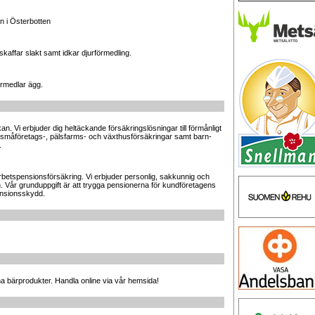
n i Österbotten
kaffar slakt samt idkar djurförmedling.
rmedlar ägg.
n. Vi erbjuder dig heltäckande försäkringslösningar till förmånligt
-, småföretags-, pälsfarms- och växthusförsäkringar samt barn-
.
arbetspensionsförsäkring. Vi erbjuder personlig, sakkunnig och
 Vår grunduppgift är att trygga pensionerna för kundföretagens
ensionsskydd.
na bärprodukter. Handla online via vår hemsida!