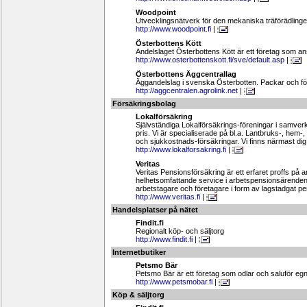
Woodpoint
Utvecklingsnätverk för den mekaniska träförädlinge
http://www.woodpoint.fi
|
Österbottens Kött
Andelslaget Österbottens Kött är ett företag som ans
http://www.osterbottenskott.fi/sve/default.asp
|
Österbottens Äggcentrallag
Äggandelslag i svenska Österbotten. Packar och fö
http://aggcentralen.agrolink.net
|
Försäkringsbolag
Lokalförsäkring
Självständiga Lokalförsäkrings-föreningar i samverka
pris. Vi är specialiserade på bl.a. Lantbruks-, hem
och sjukkostnads-försäkringar. Vi finns närmast dig
http://www.lokalforsakring.fi
|
Veritas
Veritas Pensionsförsäkring är ett erfaret proffs på 
helhetsomfattande service i arbetspensionsärenden.
arbetstagare och företagare i form av lagstadgat p
http://www.veritas.fi
|
Handelsplatser på nätet
Findit.fi
Regionalt köp- och säljtorg
http://www.findit.fi
|
Internetbutiker
Petsmo Bär
Petsmo Bär är ett företag som odlar och saluför eg
http://www.petsmobar.fi
|
Köp & säljtorg