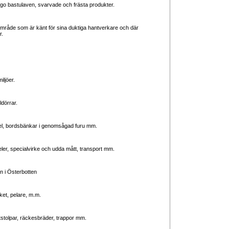
Ergo bastulaven, svarvade och frästa produkter.
 område som är känt för sina duktiga hantverkare och där
r.
iljöer.
ldörrar.
nel, bordsbänkar i genomsågad furu mm.
eler, specialvirke och udda mått, transport mm.
n i Österbotten
aket, pelare, m.m.
etstolpar, räckesbräder, trappor mm.