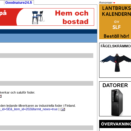
Goodnature24.fi
Annonser
lverkar och saluför foder.
den ledande tillverkaren av industriella foder i Finland.
ng_id=SE&_item_id=202&farmit_news=true
|