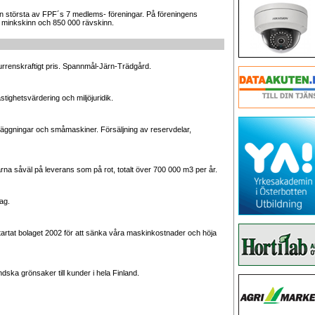
n största av FPF´s 7 medlems- föreningar. På föreningens
 minkskinn och 850 000 rävskinn.
kurrenskraftigt pris. Spannmål-Järn-Trädgård.
tighetsvärdering och miljöjuridik.
nläggningar och småmaskiner. Försäljning av reservdelar,
arna såväl på leverans som på rot, totalt över 700 000 m3 per år.
ag.
artat bolaget 2002 för att sänka våra maskinkostnader och höja
ska grönsaker till kunder i hela Finland.