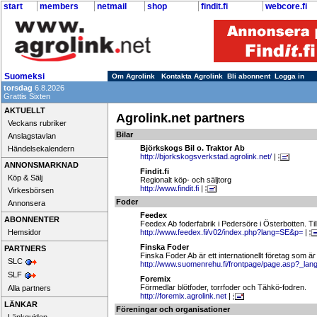
start
members
netmail
shop
findit.fi
webcore.fi
Suomeksi
Om Agrolink
Kontakta Agrolink
Bli abonnent
Logga in
torsdag
6.8.2026
Grattis Sixten
AKTUELLT
Agrolink.net partners
Veckans rubriker
Bilar
Anslagstavlan
Björkskogs Bil o. Traktor Ab
Händelsekalendern
http://bjorkskogsverkstad.agrolink.net/
|
ANNONSMARKNAD
Findit.fi
Köp & Sälj
Regionalt köp- och säljtorg
http://www.findit.fi
|
Virkesbörsen
Foder
Annonsera
Feedex
ABONNENTER
Feedex Ab foderfabrik i Pedersöre i Österbotten. Til
Hemsidor
http://www.feedex.fi/v02/index.php?lang=SE&p=
|
Finska Foder
PARTNERS
Finska Foder Ab är ett internationellt företag som är 
SLC
http://www.suomenrehu.fi/frontpage/page.asp?_la
SLF
Foremix
Förmedlar blötfoder, torrfoder och Tähkö-fodren.
Alla partners
http://foremix.agrolink.net
|
LÄNKAR
Föreningar och organisationer