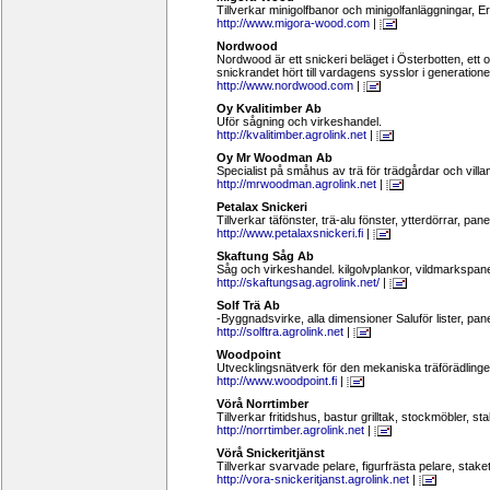
Tillverkar minigolfbanor och minigolfanläggningar, 
http://www.migora-wood.com
|
Nordwood
Nordwood är ett snickeri beläget i Österbotten, ett
snickrandet hört till vardagens sysslor i generatione
http://www.nordwood.com
|
Oy Kvalitimber Ab
Uför sågning och virkeshandel.
http://kvalitimber.agrolink.net
|
Oy Mr Woodman Ab
Specialist på småhus av trä för trädgårdar och villam
http://mrwoodman.agrolink.net
|
Petalax Snickeri
Tillverkar täfönster, trä-alu fönster, ytterdörrar, pane
http://www.petalaxsnickeri.fi
|
Skaftung Såg Ab
Såg och virkeshandel. kilgolvplankor, vildmarkspa
http://skaftungsag.agrolink.net/
|
Solf Trä Ab
-Byggnadsvirke, alla dimensioner Saluför lister, pan
http://solftra.agrolink.net
|
Woodpoint
Utvecklingsnätverk för den mekaniska träförädlinge
http://www.woodpoint.fi
|
Vörå Norrtimber
Tillverkar fritidshus, bastur grilltak, stockmöbler, st
http://norrtimber.agrolink.net
|
Vörå Snickeritjänst
Tillverkar svarvade pelare, figurfrästa pelare, stak
http://vora-snickeritjanst.agrolink.net
|