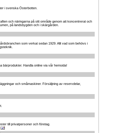
ter i svenska Österbotten.
kraften och näringarna på sitt område genom att koncentrerat och
centrumen, på landsbygden och i skärgården.
ädgårdsbranchen som verkat sedan 1929. Allt vad som behövs i
gsteknik.
na bärprodukter. Handla online via vår hemsida!
nläggningar och småmaskiner. Försäljning av reservdelar,
t.
nster till privatpersoner och företag.