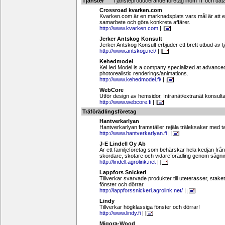
Tjänster
Tjänsteproducerande företag inom IT och dat
Crossroad kvarken.com
Kvarken.com är en marknadsplats vars mål är att erbj
samarbete och göra konkreta affärer.
http://www.kvarken.com
|
Jerker Antskog Konsult
Jerker Antskog Konsult erbjuder ett brett utbud av t
http://www.antskog.net/
|
Kehedmodel
KeHed Model is a company specialized at advanced
photorealistic renderings/animations.
http://www.kehedmodel.fi/
|
WebCore
Utför design av hemsidor, Intranät/extranät konsult
http://www.webcore.fi
|
Träförädlingsföretag
Hantverkarlyan
Hantverkarlyan framställer rejäla träleksaker med t
http://www.hantverkarlyan.fi
|
J-E Lindell Oy Ab
Är ett familjeföretag som behärskar hela kedjan från
skördare, skotare och vidareförädling genom sågnin
http://lindell.agrolink.net
|
Lappfors Snickeri
Tillverkar svarvade produkter till uteterasser, sta
fönster och dörrar.
http://lappforssnickeri.agrolink.net/
|
Lindy
Tillverkar högklassiga fönster och dörrar!
http://www.lindy.fi
|
Migora-Wood