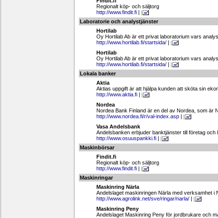
Findit.fi
Regionalt köp- och säljtorg
http://www.findit.fi
|
Laboratorie och analystjänster
Hortilab
Oy Hortilab Ab är ett privat laboratorium vars analy
http://www.hortilab.fi/startsida/
|
Hortilab
Oy Hortilab Ab är ett privat laboratorium vars analy
http://www.hortilab.fi/startsida/
|
Lokala banker
Aktia
Aktias uppgift är att hjälpa kunden att sköta sin eko
http://www.aktia.fi
|
Nordea
Nordea Bank Finland är en del av Nordea, som är 
http://www.nordea.fi/r/val-index.asp
|
Vasa Andelsbank
Andelsbanken erbjuder banktjänster till företag och 
http://www.osuuspankki.fi
|
Maskinbörsar
Findit.fi
Regionalt köp- och säljtorg
http://www.findit.fi
|
Maskinringar
Maskinring Närla
Andelslaget maskinringen Närla med verksamhet i 
http://www.agrolink.net/sve/ringar/narla/
|
Maskinring Peny
Andelslaget Maskinring Peny för jordbrukare och m