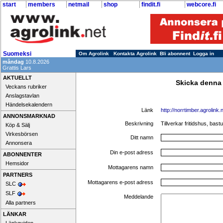
start
members
netmail
shop
findit.fi
webcore.fi
Suomeksi
Om Agrolink
Kontakta Agrolink
Bli abonnent
Logga in
måndag
10.8.2026
Grattis Lars
AKTUELLT
Skicka denna
Veckans rubriker
Anslagstavlan
Händelsekalendern
Länk
http://norrtimber.agrolink.
ANNONSMARKNAD
Beskrivning
Tillverkar fritidshus, bast
Köp & Sälj
Virkesbörsen
Ditt namn
Annonsera
Din e-post adress
ABONNENTER
Hemsidor
Mottagarens namn
PARTNERS
Mottagarens e-post adress
SLC
SLF
Meddelande
Alla partners
LÄNKAR