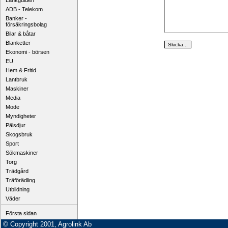
Länkguiden
ADB - Telekom
Banker -
försäkringsbolag
Bilar & båtar
Blanketter
Ekonomi - börsen
EU
Hem & Fritid
Lantbruk
Maskiner
Media
Mode
Myndigheter
Pälsdjur
Skogsbruk
Sport
Sökmaskiner
Torg
Trädgård
Träförädling
Utbildning
Väder
Första sidan
© Copyright 2001, Agrolink Ab