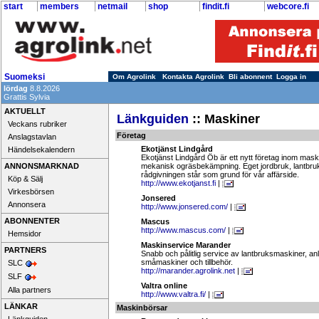
start
members
netmail
shop
findit.fi
webcore.fi
Suomeksi
Om Agrolink
Kontakta Agrolink
Bli abonnent
Logga in
lördag
8.8.2026
Grattis Sylvia
AKTUELLT
Länkguiden
:: Maskiner
Veckans rubriker
Företag
Anslagstavlan
Ekotjänst Lindgård
Händelsekalendern
Ekotjänst Lindgård Öb är ett nytt företag inom mask
ANNONSMARKNAD
mekanisk ogräsbekämpning. Eget jordbruk, lantbruks 
rådgivningen står som grund för vår affärside.
Köp & Sälj
http://www.ekotjanst.fi
|
Virkesbörsen
Jonsered
Annonsera
http://www.jonsered.com/
|
ABONNENTER
Mascus
http://www.mascus.com/
|
Hemsidor
Maskinservice Marander
PARTNERS
Snabb och pålitlig service av lantbruksmaskiner, a
småmaskiner och tillbehör.
SLC
http://marander.agrolink.net
|
SLF
Valtra online
Alla partners
http://www.valtra.fi/
|
LÄNKAR
Maskinbörsar