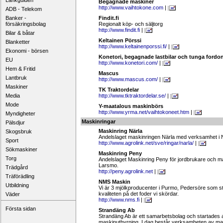
Länkguiden
Begagnade maskiner
http://www.vaihtokone.com
|
ADB - Telekom
Banker -
Findit.fi
försäkringsbolag
Regionalt köp- och säljtorg
http://www.findit.fi
|
Bilar & båtar
Keltainen Pörssi
Blanketter
http://www.keltainenporssi.fi/
|
Ekonomi - börsen
Konetori, begagnade lastbilar och tunga fordo
EU
http://www.konetori.com/
|
Hem & Fritid
Mascus
Lantbruk
http://www.mascus.com/
|
Maskiner
TK Traktordelar
Media
http://www.tktraktordelar.se/
|
Mode
Y-maatalous maskinbörs
http://www.yrma.net/vaihtokoneet.htm
|
Myndigheter
Maskinringar
Pälsdjur
Maskinring Närla
Skogsbruk
Andelslaget maskinringen Närla med verksamhet i 
Sport
http://www.agrolink.net/sve/ringar/narla/
|
Sökmaskiner
Maskinring Peny
Torg
Andelslaget Maskinring Peny för jordbrukare och m
Larsmo.
Trädgård
http://peny.agrolink.net
|
Träförädling
NMS Maskin
Utbildning
Vi är 3 mjölkproducenter i Purmo, Pedersöre som st
kvaliteten på det foder vi skördar.
Väder
http://www.nms.fi
|
Första sidan
Strandäng Ab
Strandäng Ab är ett samarbetsbolag och startades 
maskinuthyrning. I dag består verksamheten av mas