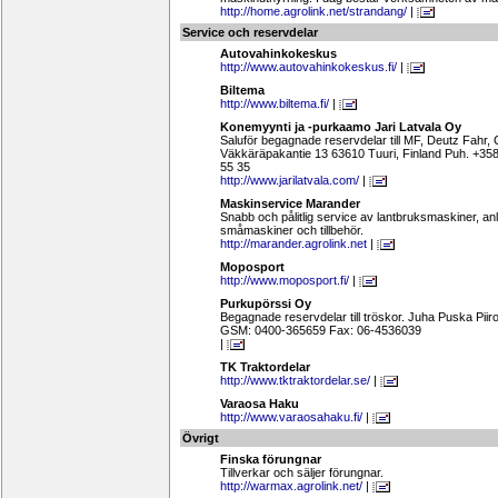
http://home.agrolink.net/strandang/
|
Service och reservdelar
Autovahinkokeskus
http://www.autovahinkokeskus.fi/
|
Biltema
http://www.biltema.fi/
|
Konemyynti ja -purkaamo Jari Latvala Oy
Saluför begagnade reservdelar till MF, Deutz Fahr,
Väkkäräpakantie 13 63610 Tuuri, Finland Puh. +3
55 35
http://www.jarilatvala.com/
|
Maskinservice Marander
Snabb och pålitlig service av lantbruksmaskiner, a
småmaskiner och tillbehör.
http://marander.agrolink.net
|
Moposport
http://www.moposport.fi/
|
Purkupörssi Oy
Begagnade reservdelar till tröskor. Juha Puska 
GSM: 0400-365659 Fax: 06-4536039
|
TK Traktordelar
http://www.tktraktordelar.se/
|
Varaosa Haku
http://www.varaosahaku.fi/
|
Övrigt
Finska förungnar
Tillverkar och säljer förungnar.
http://warmax.agrolink.net/
|