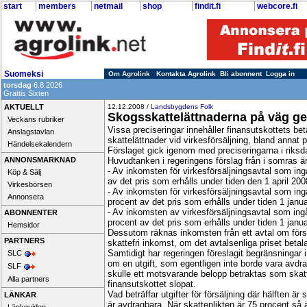
start
members
netmail
shop
findit.fi
webcore.fi
Suomeksi
Om Agrolink
Kontakta Agrolink
Bli abonnent
Logga in
torsdag
6.8.2026
Grattis Sixten
AKTUELLT
12.12.2008 /
Landsbygdens Folk
Skogsskattelättnaderna på väg g
Veckans rubriker
Vissa preciseringar innehåller finansutskottets be
Anslagstavlan
skattelättnader vid virkesförsäljning, bland annat
Händelsekalendern
Förslaget gick igenom med preciseringarna i riksd
ANNONSMARKNAD
Huvudtanken i regeringens förslag från i somras är
- Av inkomsten för virkesförsäljningsavtal som ing
Köp & Sälj
av det pris som erhålls under tiden den 1 april 20
Virkesbörsen
- Av inkomsten för virkesförsäljningsavtal som in
Annonsera
procent av det pris som erhålls under tiden 1 janu
- Av inkomsten av virkesförsäljningsavtal som ing
ABONNENTER
procent av det pris som erhålls under tiden 1 janu
Hemsidor
Dessutom räknas inkomsten från ett avtal om första
PARTNERS
skattefri inkomst, om det avtalsenliga priset beta
Samtidigt har regeringen föreslagit begränsningar i 
SLC
om en utgift, som egentligen inte borde vara avdrag
SLF
skulle ett motsvarande belopp betraktas som skat
Alla partners
finansutskottet slopat.
Vad beträffar utgifter för försäljning där hälften är 
LÄNKAR
är avdragbara. När skatteplikten är 75 procent så 