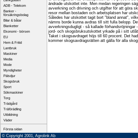
Länkguiden
ändrade utskottet inte. Men medan regeringen säger 
ADB - Telekom
avverkning och drivning och utgifter för att göra s
Banker -
resor mellan bostaden och arbetsplatsen har utskot
försäkringsbolag
Således har utskottet tagit bort "bland annat", vil
Bilar & båtar
nämns borde kunna avdras till sitt fulla belopp. De
Blanketter
avverkningsdugligt - så kallade förhandsröjningar -
jord- och skogsbruksutskottet yrkade på i sitt utl
Ekonomi - börsen
Taket i skogsavdraget höjs till 60 procent. Det h
EU
kommer skogsavdragsrätten att gälla för alla skogs
Hem & Fritid
Lantbruk
Maskiner
Media
Mode
Myndigheter
Pälsdjur
Skogsbruk
Sport
Sökmaskiner
Torg
Trädgård
Träförädling
Utbildning
Väder
Första sidan
© Copyright 2001, Agrolink Ab