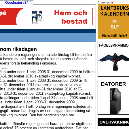
Goodnature24.fi
Annonser
enom riksdagen
tänkande om regeringens omtalade förslag till temporära
 på basen av jord- och skogsbruksutskottets utlåtande.
agens första behandling i onsdags.
 att:
åtts under tiden 1 april 2008-31 december 2009 är hälften
08-31 december 2010 skattepliktig kapitalinkomst.
gåtts under tiden 1 april 2008-31 december 2009 är 75
ari-31 december 2011 skattepliktig kapitalinkomst.
åtts under tiden 1 januari-31 december 2010 är 75
ari 2010-31 december 2011 skattepliktig kapitalinkomst.
 gallringar under tiden 1 april-31 augusti 2008 som helt
las under tiden 1 april 2008-31 december 2009.
avdragsrätten. I sitt förslag ville regeringen således att
sgill, redan har dragits av i en tidigare beskattning så
tepliktig inkomst. Den här begränsningen har
skattefri föreslår regeringen att bara hälften av utgifterna
är också 75 procent av utgifterna avdragbara. Det här