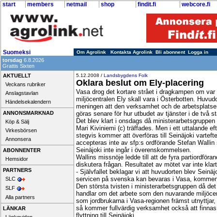
start
members
netmail
shop
findit.fi
webcore.fi
Suomeksi
Om Agrolink
Kontakta Agrolink
Bli abonnent
Logga in
torsdag
6.8.2026
Grattis Sixten
AKTUELLT
5.12.2008 /
Landsbygdens Folk
Oklara beslut om Ely-placering
Veckans rubriker
Vasa drog det kortare strået i dragkampen om var h
Anslagstavlan
miljöcentralen Ely skall vara i Österbotten. Huvudo
Händelsekalendern
meningen att den verksamhet och de arbetsplatser 
ANNONSMARKNAD
göras senare för hur utbudet av tjänster i de två s
Det blev klart i onsdags då ministerarbetsgruppen 
Köp & Sälj
Mari Kiviniemi (c) träffades. Men i ett uttalande e
Virkesbörsen
stegvis kommer att överföras till Seinäjoki vartef
Annonsera
accepteras inte av sfp:s ordförande Stefan Wallin s
Seinäjoki inte ingår i överenskommelsen.
ABONNENTER
Wallins missnöje ledde till att de fyra partiordfö
Hemsidor
diskutera frågan. Resultatet av mötet var inte klart
PARTNERS
- Självfallet beklagar vi att huvudorten blev Seinä
servicen på svenska kan bevaras i Vasa, kommen
SLC
Den största tvisten i ministerarbetsgruppen då det
SLF
handlar om det arbete som den nuvarande miljöcentr
Alla partners
som jordbrukarna i Vasa-regionen främst utnyttjar, 
så kommer fullvärdig verksamhet också att finnas i
LÄNKAR
flyttning till Seinäjoki.