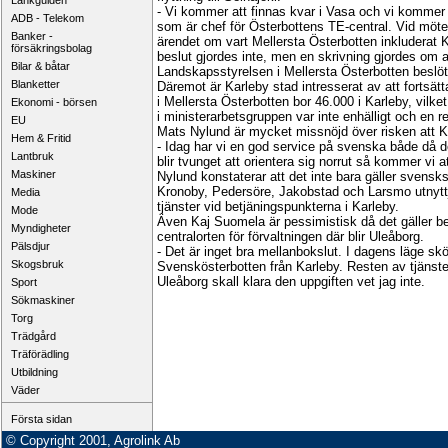
Länkguiden
- Vi kommer att finnas kvar i Vasa och vi kommer 
ADB - Telekom
som är chef för Österbottens TE-central. Vid möt
Banker -
ärendet om vart Mellersta Österbotten inkluderat Ka
försäkringsbolag
beslut gjordes inte, men en skrivning gjordes om a
Bilar & båtar
Landskapsstyrelsen i Mellersta Österbotten beslöt 
Blanketter
Däremot är Karleby stad intresserat av att fortsä
i Mellersta Österbotten bor 46.000 i Karleby, vilke
Ekonomi - börsen
i ministerarbetsgruppen var inte enhälligt och en r
EU
Mats Nylund är mycket missnöjd över risken att Kar
Hem & Fritid
- Idag har vi en god service på svenska både då d
Lantbruk
blir tvunget att orientera sig norrut så kommer vi 
Maskiner
Nylund konstaterar att det inte bara gäller svensks
Kronoby, Pedersöre, Jakobstad och Larsmo utnyttj
Media
tjänster vid betjäningspunkterna i Karleby.
Mode
Även Kaj Suomela är pessimistisk då det gäller b
Myndigheter
centralorten för förvaltningen där blir Uleåborg.
Pälsdjur
- Det är inget bra mellanbokslut. I dagens läge sköt
Skogsbruk
Svenskösterbotten från Karleby. Resten av tjänste
Uleåborg skall klara den uppgiften vet jag inte.
Sport
Sökmaskiner
Torg
Trädgård
Träförädling
Utbildning
Väder
Första sidan
© Copyright 2001, Agrolink Ab