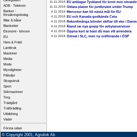
Länkguiden
11.11.2016
EU anklagar Tyskland för brott mot nitratdir
ADB - Telekom
11.11.2016
Oklara planer för jordbruket under Trump
Banker -
4.11.2016
Mercosur kan bli nästa mål för EU
försäkringsbolag
4.11.2016
EU och Kanada godkände Ceta
Bilar & båtar
4.11.2016
Rekordmånga bönder skiftar till eko i Danm
Blanketter
4.11.2016
Åland tar nya grepp för avbytarservicen
Ekonomi - börsen
4.11.2016
Öppna kort är bäst då man vill arrendera
4.11.2016
Omval i SLC, men ny ordförande i ÖSP
EU
Hem & Fritid
Lantbruk
Maskiner
Media
Mode
Myndigheter
Pälsdjur
Skogsbruk
Sport
Sökmaskiner
Torg
Trädgård
Träförädling
Utbildning
Väder
Första sidan
© Copyright 2001, Agrolink Ab