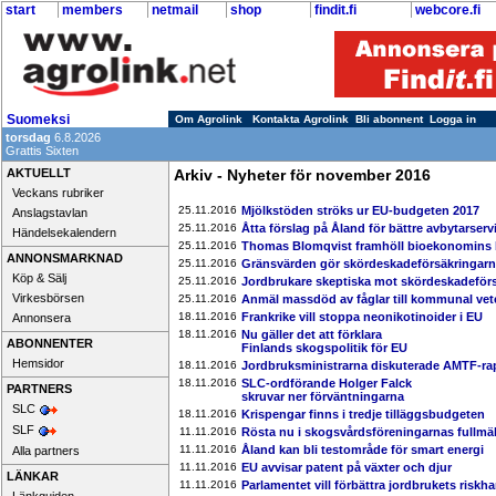
start
members
netmail
shop
findit.fi
webcore.fi
Suomeksi
Om Agrolink
Kontakta Agrolink
Bli abonnent
Logga in
torsdag
6.8.2026
Grattis Sixten
AKTUELLT
Arkiv - Nyheter för november 2016
Veckans rubriker
25.11.2016
Mjölkstöden ströks ur EU-budgeten 2017
Anslagstavlan
25.11.2016
Åtta förslag på Åland för bättre avbytarserv
Händelsekalendern
25.11.2016
Thomas Blomqvist framhöll bioekonomins 
ANNONSMARKNAD
25.11.2016
Gränsvärden gör skördeskadeförsäkringarna
Köp & Sälj
25.11.2016
Jordbrukare skeptiska mot skördeskadeför
Virkesbörsen
25.11.2016
Anmäl massdöd av fåglar till kommunal vet
18.11.2016
Frankrike vill stoppa neonikotinoider i EU
Annonsera
18.11.2016
Nu gäller det att förklara
ABONNENTER
Finlands skogspolitik för EU
Hemsidor
18.11.2016
Jordbruksministrarna diskuterade AMTF-ra
18.11.2016
SLC-ordförande Holger Falck
PARTNERS
skruvar ner förväntningarna
SLC
18.11.2016
Krispengar finns i tredje tilläggsbudgeten
SLF
11.11.2016
Rösta nu i skogsvårdsföreningarnas fullmä
11.11.2016
Åland kan bli testområde för smart energi
Alla partners
11.11.2016
EU avvisar patent på växter och djur
LÄNKAR
11.11.2016
Parlamentet vill förbättra jordbrukets riskh