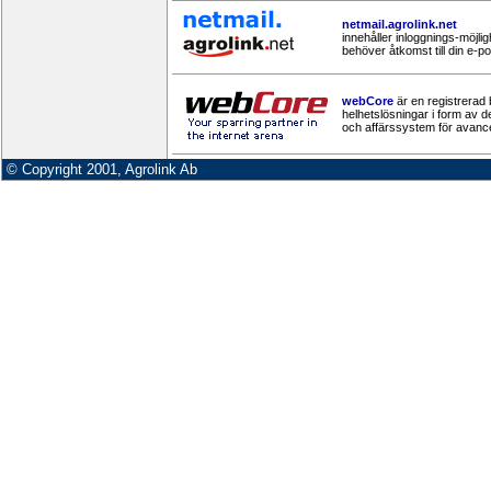
netmail.agrolink.net
innehåller inloggnings-möjlig
behöver åtkomst till din e-p
webCore
är en registrerad 
helhetslösningar i form av 
och affärssystem för avance
© Copyright 2001, Agrolink Ab