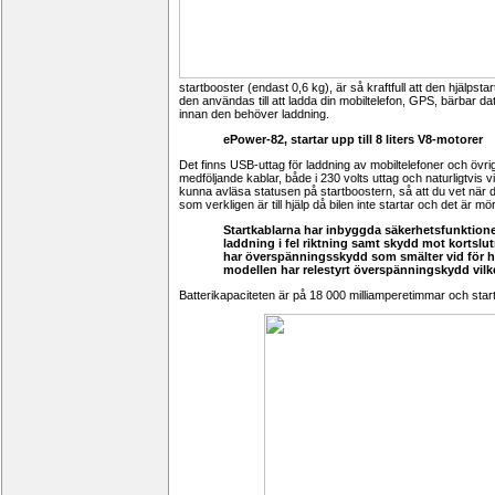
startbooster (endast 0,6 kg), är så kraftfull att den hjälpstar
den användas till att ladda din mobiltelefon, GPS, bärbar d
innan den behöver laddning.
ePower-82, startar upp till 8 liters V8-motorer
Det finns USB-uttag för laddning av mobiltelefoner och övri
medföljande kablar, både i 230 volts uttag och naturligtvis v
kunna avläsa statusen på startboostern, så att du vet när
som verkligen är till hjälp då bilen inte startar och det är mör
Startkablarna har inbyggda säkerhetsfunktion
laddning i fel riktning samt skydd mot kortsl
har överspänningsskydd som smälter vid för h
modellen har relestyrt överspänningskydd vilke
Batterikapaciteten är på 18 000 milliamperetimmar och sta