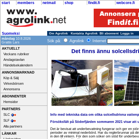
start
members
netmail
shop
findit.fi
webcore.fi
Suomeksi
Om Agrolink
Kontakta Agrolink
Bli abonnent
Logga in
måndag
10.8.2026
Sök på:
Agrolink
Internet
Grattis Lars
AKTUELLT
Det finns ännu solcellsdr
Veckans rubriker
Anslagstavlan
Händelsekalendern
ANNONSMARKNAD
Köp & Sälj
Virkesbörsen
Annonsera
ABONNENTER
Hemsidor
PARTNERS
SLC
Info med tekniska data om olika solcellsdrivna vatte
SLF
Försöksfält på Söderfjärden sommaren 2021 visar att
Alla partners
Det är bevisat att underbevattning fungerar och ger en stör
perioder av minimal nederbörd. Har du reglerbrunnar på din
LÄNKAR
in den till vintern. För den som söker om stöd för underbevat