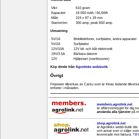
Vikt:
610 gram
Kapacitet:
18 000 mAh / 66,6Wh
Mått:
224 x 87 x 29 mm
Startström:
300 amp, peak:600 amp.
Utmatning
5V/1A
Mobiltelefoner, surfplattor, andra apparater
5V/2A
Surfplattor
12V/10A
12V bil- och båt-elektronik
19V/3.5A
Bärbara datorer
12V
Hjälpstart (startbooster)
Köp direkt från
Agrolinks webbutik
.
Övrigt
Finpower tillverkas av Carku som är Kinas ledande tillverk
enheter i månaden.
members.agrolink.net
är affärsverktyget för dig 
använda alla tjänster
på me
shop.agrolink.net
är Agrolinks webb-butik där 
och annat som vi säljer som 
levererade mot faktura.
Till