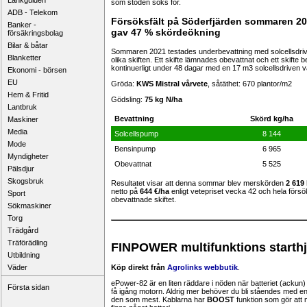
Länkguiden
som stöden söks för.
ADB - Telekom
Försöksfält på Söderfjärden sommaren 20
Banker -
gav 47 % skördeökning
försäkringsbolag
Bilar & båtar
Sommaren 2021 testades underbevattning med solcellsdriv
Blanketter
olika skiften. Ett skifte lämnades obevattnat och ett skift
kontinuerligt under 48 dagar med en 17 m3 solcellsdriven 
Ekonomi - börsen
EU
Gröda:
KWS Mistral vårvete
, såtäthet: 670 plantor/m2
Hem & Fritid
Gödsling:
75 kg N/ha
Lantbruk
Bevattning
Skörd kg/ha
Maskiner
Media
Solcellspump
8 144
Mode
Bensinpump
6 965
Myndigheter
Obevattnat
5 525
Pälsdjur
Skogsbruk
Resultatet visar att denna sommar blev merskörden
2 619
netto på
644 €/ha
enligt vetepriset vecka 42 och hela försö
Sport
obevattnade skiftet.
Sökmaskiner
Torg
Trädgård
Träförädling
FINPOWER multifunktions starthj
Utbildning
Väder
Köp direkt från
Agrolinks webbutik
.
ePower-82 är en liten räddare i nöden när batteriet (ackun) i
Första sidan
få igång motorn. Aldrig mer behöver du bli ståendes med en 
den som mest. Kablarna har
BOOST
funktion som gör att m