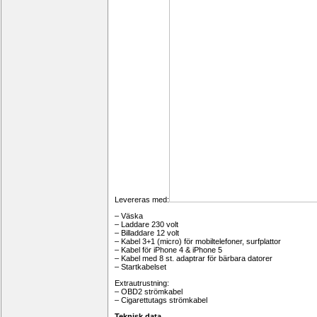
Levereras med:
– Väska
– Laddare 230 volt
– Billaddare 12 volt
– Kabel 3+1 (micro) för mobiltelefoner, surfplattor
– Kabel för iPhone 4 & iPhone 5
– Kabel med 8 st. adaptrar för bärbara datorer
– Startkabelset
Extrautrustning:
– OBD2 strömkabel
– Cigarettutags strömkabel
Teknisk data