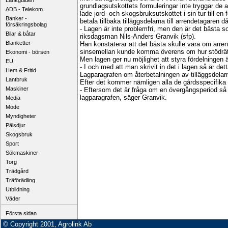
Länkguiden
grundlagsutskottets formuleringar inte tryggar de a
ADB - Telekom
lade jord- och skogsbruksutskottet i sin tur till e
Banker -
betala tillbaka tilläggsdelarna till arrendetagaren d
försäkringsbolag
- Lagen är inte problemfri, men den är det bästa 
Bilar & båtar
riksdagsman Nils-Anders Granvik (sfp).
Blanketter
Han konstaterar att det bästa skulle vara om arrendeg
sinsemellan kunde komma överens om hur stödrättig
Ekonomi - börsen
Men lagen ger nu möjlighet att styra fördelningen 
EU
- I och med att man skrivit in det i lagen så är det
Hem & Fritid
Lagparagrafen om återbetalningen av tilläggsdelarna
Lantbruk
Efter det kommer nämligen alla de gårdsspecifika ti
Maskiner
- Eftersom det är fråga om en övergångsperiod så
lagparagrafen, säger Granvik.
Media
Mode
Myndigheter
Pälsdjur
Skogsbruk
Sport
Sökmaskiner
Torg
Trädgård
Träförädling
Utbildning
Väder
Första sidan
© Copyright 2001, Agrolink Ab