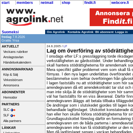
start
members
netmail
shop
findit.fi
webcore.fi
Suomeksi
Om Agrolink
Kontakta Agrolink
Bli abonnent
Logga in
fredag
7.8.2026
Grattis Yrsa
AKTUELLT
24.6.2005 /
LF
Lag om överföring av stödrättighe
Veckans rubriker
I onsdags efter LF:s pressläggning torde riksdage
Anslagstavlan
verkställigheten av gårdsstödet. Under behandling
Händelsekalendern
skall hantera stödrättigheterna för arrendemark so
ANNONSMARKNAD
Mera specifikt gäller problemet vem som skall få st
förnyas. I den nya lagen underlättas överförandet 
Köp & Sälj
bestämmelse som befriar överföringen från gåvosk
Virkesbörsen
I lagen fastställs nu att stödrättigheter som hör 
Annonsera
arrendegivaren då ett arrendekontrakt tar slut och 
man inte skilja åt de stödrättigheter som hör sam
ABONNENTER
väl har fastställts för en viss åkerareal. Därför f
Hemsidor
arrendegivaren åläggs att betala tillbaka tilläggsdel
PARTNERS
De ändringar som i slutskedet gjordes till lagen kom
behandlade lagförslaget. Utskottet konstaterade d
SLC
han eller hon skulle förlora stödrättigheterna för s
SLF
Grundlagsutskottet föreslog därför en formulering ti
Alla partners
arrendegivaren om de båda parterna i arrendeavt
arrendegivaren inte kan få stödrättigheter ur den
LÄNKAR
Men då lagförslaget senare i veckan behandlades 