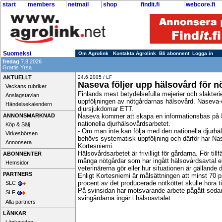
start
members
netmail
shop
findit.fi
webcore.fi
Suomeksi
Om Agrolink
Kontakta Agrolink
Bli abonnent
Logga in
fredag
7.8.2026
Grattis Yrsa
AKTUELLT
24.6.2005 /
LF
Naseva följer upp hälsovård för n
Veckans rubriker
Finlands mest betydelsefulla mejerier och slakter
Anslagstavlan
uppföljningen av nötgårdarnas hälsovård. Naseva-
Händelsekalendern
djursjukdomar ETT.
ANNONSMARKNAD
Naseva kommer att skapa en informationsbas på Int
nationella djurhälsovårdsarbetet.
Köp & Sälj
- Om man inte kan följa med den nationella djurhä
Virkesbörsen
behövs systematisk uppföljning och därför har Na
Annonsera
Kortesniemi.
Hälsovårdsarbetet är frivilligt för gårdarna. För tillf
ABONNENTER
många nötgårdar som har ingått hälsovårdsavtal e
Hemsidor
veterinärerna gör eller hur situationen är gälland
PARTNERS
Enligt Kortesniemi är målsättningen att minst 70
procent av det producerade nötköttet skulle höra t
SLC
På svinsidan har motsvarande arbete pågått seda
SLF
svingårdarna ingår i hälsoavtalet.
Alla partners
LÄNKAR