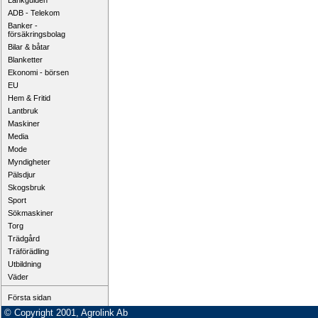
Länkguiden
ADB - Telekom
Banker -
försäkringsbolag
Bilar & båtar
Blanketter
Ekonomi - börsen
EU
Hem & Fritid
Lantbruk
Maskiner
Media
Mode
Myndigheter
Pälsdjur
Skogsbruk
Sport
Sökmaskiner
Torg
Trädgård
Träförädling
Utbildning
Väder
Första sidan
© Copyright 2001, Agrolink Ab