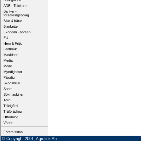
Länkguiden
ADB - Telekom
Banker -
försäkringsbolag
Bilar & båtar
Blanketter
Ekonomi - börsen
EU
Hem & Fritid
Lantbruk
Maskiner
Media
Mode
Myndigheter
Pälsdjur
Skogsbruk
Sport
Sökmaskiner
Torg
Trädgård
Träförädling
Utbildning
Väder
Första sidan
© Copyright 2001, Agrolink Ab