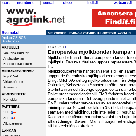
start
members
netmail
shop
findit.fi
webcore.fi
Suomeksi
Om Agrolink
Kontakta Agrolink
Bli abonnent
Logga in
fredag
7.8.2026
Grattis Yrsa
AKTUELLT
17.6.2005 /
LF
Europeiska mjölkbönder kämpar m
Veckans rubriker
Mjölkbönder från ett flertal europeiska länder fören
Anslagstavlan
mjölkpris. Den nya rörelsen uppges representera 
Händelsekalendern
EU.
ANNONSMARKNAD
Mjölkproducenterna har organiserat sig i en sam
uppger de österrikiska mjölkproducenternas intre
Köp & Sälj
Enligt Milch AG deltog mjölkproducenter från Belgi
Virkesbörsen
Österrike, Schweiz och Spanien i mötet, som arr
Annonsera
Storbritannien och Sverige uppges delta i samarb
Enligt pressmeddelandet vill EMB förbättra koordi
ABONNENTER
europeiska länderna. Det övergripande målet är at
Hemsidor
EMB understryker betydelsen av en acceptabel utko
PARTNERS
minimipris på 40 cent per kilo mjölk i hela Europ
samtalen med mjölkindustrin inte leder till resultat
SLC
Danska mjölkbönder har redan varslat om bojkotter 
SLF
affärstidningen Børsen. Man vill börja med endags
Alla partners
att bli veckolånga strejker.
LÄNKAR