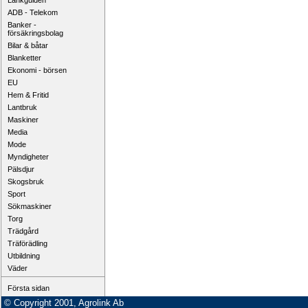
Länkguiden
ADB - Telekom
Banker -
försäkringsbolag
Bilar & båtar
Blanketter
Ekonomi - börsen
EU
Hem & Fritid
Lantbruk
Maskiner
Media
Mode
Myndigheter
Pälsdjur
Skogsbruk
Sport
Sökmaskiner
Torg
Trädgård
Träförädling
Utbildning
Väder
Första sidan
© Copyright 2001, Agrolink Ab