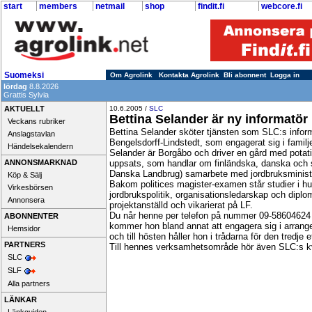
start
members
netmail
shop
findit.fi
webcore.fi
Suomeksi
Om Agrolink
Kontakta Agrolink
Bli abonnent
Logga in
lördag
8.8.2026
Grattis Sylvia
AKTUELLT
10.6.2005 /
SLC
Bettina Selander är ny informatör
Veckans rubriker
Bettina Selander sköter tjänsten som SLC:s inform
Anslagstavlan
Bengelsdorff-Lindstedt, som engagerat sig i familj
Händelsekalendern
Selander är Borgåbo och driver en gård med potatis
ANNONSMARKNAD
uppsats, som handlar om finländska, danska och
Danska Landbrug) samarbete med jordbruksminister
Köp & Sälj
Bakom politices magister-examen står studier i hu
Virkesbörsen
jordbrukspolitik, organisationsledarskap och diplo
Annonsera
projektanställd och vikarierat på LF.
Du når henne per telefon på nummer 09-58604624 e
ABONNENTER
kommer hon bland annat att engagera sig i arran
Hemsidor
och till hösten håller hon i trådarna för den tred
PARTNERS
Till hennes verksamhetsområde hör även SLC:s 
SLC
SLF
Alla partners
LÄNKAR