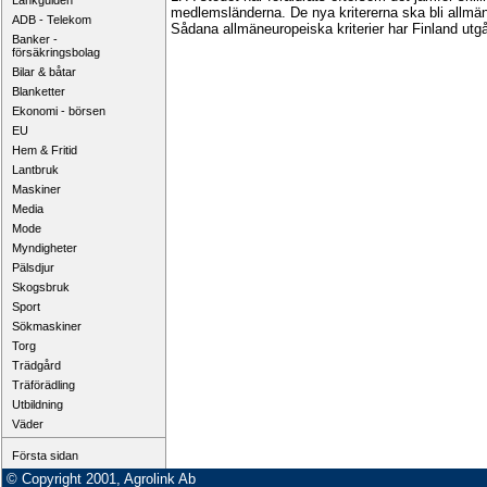
Länkguiden
medlemsländerna. De nya kritererna ska bli allmä
ADB - Telekom
Sådana allmäneuropeiska kriterier har Finland utgå
Banker -
försäkringsbolag
Bilar & båtar
Blanketter
Ekonomi - börsen
EU
Hem & Fritid
Lantbruk
Maskiner
Media
Mode
Myndigheter
Pälsdjur
Skogsbruk
Sport
Sökmaskiner
Torg
Trädgård
Träförädling
Utbildning
Väder
Första sidan
© Copyright 2001, Agrolink Ab