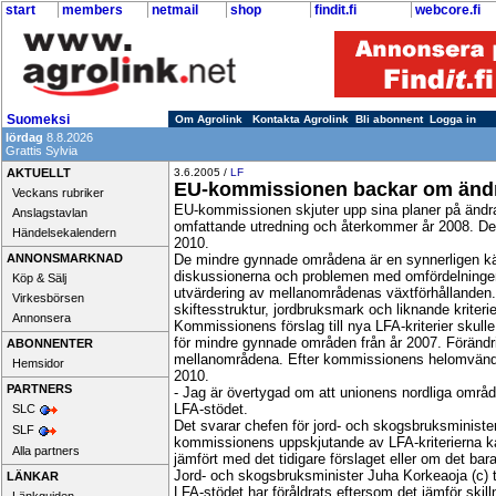
start
members
netmail
shop
findit.fi
webcore.fi
Suomeksi
Om Agrolink
Kontakta Agrolink
Bli abonnent
Logga in
lördag
8.8.2026
Grattis Sylvia
AKTUELLT
3.6.2005 /
LF
EU-kommissionen backar om ändra
Veckans rubriker
EU-kommissionen skjuter upp sina planer på ändrad
Anslagstavlan
omfattande utredning och återkommer år 2008. De nuv
Händelsekalendern
2010.
ANNONSMARKNAD
De mindre gynnade områdena är en synnerligen kän
diskussionerna och problemen med omfördelningen
Köp & Sälj
utvärdering av mellanområdenas växtförhållanden.
Virkesbörsen
skiftesstruktur, jordbruksmark och liknande kriterie
Annonsera
Kommissionens förslag till nya LFA-kriterier skull
för mindre gynnade områden från år 2007. Förändri
ABONNENTER
mellanområdena. Efter kommissionens helomvändnin
Hemsidor
2010.
PARTNERS
- Jag är övertygad om att unionens nordliga områ
LFA-stödet.
SLC
Det svarar chefen för jord- och skogsbruksminist
SLF
kommissionens uppskjutande av LFA-kriterierna ka
Alla partners
jämfört med det tidigare förslaget eller om det bar
Jord- och skogsbruksminister Juha Korkeaoja (c) 
LÄNKAR
LFA-stödet har föråldrats eftersom det jämför skill