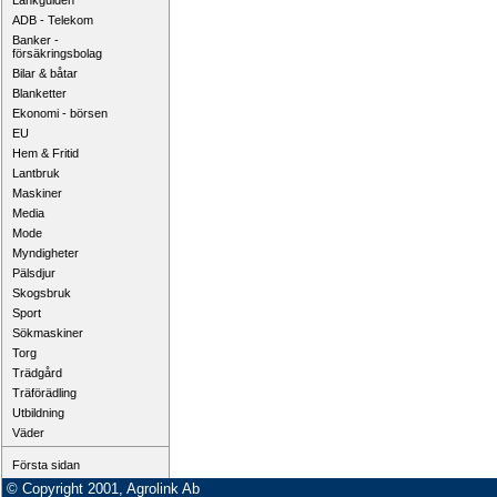
Länkguiden
ADB - Telekom
Banker -
försäkringsbolag
Bilar & båtar
Blanketter
Ekonomi - börsen
EU
Hem & Fritid
Lantbruk
Maskiner
Media
Mode
Myndigheter
Pälsdjur
Skogsbruk
Sport
Sökmaskiner
Torg
Trädgård
Träförädling
Utbildning
Väder
Första sidan
© Copyright 2001, Agrolink Ab