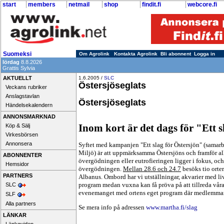
start
members
netmail
shop
findit.fi
webcore.fi
Suomeksi
Om Agrolink
Kontakta Agrolink
Bli abonnent
Logga in
lördag
8.8.2026
Grattis Sylvia
AKTUELLT
1.6.2005 /
SLC
Östersjöseglats
Veckans rubriker
Anslagstavlan
Östersjöseglats
Händelsekalendern
ANNONSMARKNAD
Inom kort är det dags för "Ett s
Köp & Sälj
Virkesbörsen
Annonsera
Syf
tet med kampanjen "Ett slag för Östersjön" (sama
Miljö) är att uppmärksamma Östersjöns och framför all
ABONNENTER
övergödningen eller eutrofieringen ligger i fokus, och
Hemsidor
övergödningen.
Mellan 28.6 och 24.7
besöks tio orte
PARTNERS
Albanus. Ombord har vi utställningar, akvarier med liv
program medan vuxna kan få pröva på att tillreda våra 
SLC
evenemanget med ortens eget program där medlemmar f
SLF
Alla partners
Se mera info på adressen
www.martha.fi/slag
LÄNKAR