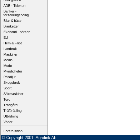
Länkguiden
ADB - Telekom
Banker -
försäkringsbolag
Bilar & båtar
Blanketter
Ekonomi - börsen
EU
Hem & Fritid
Lantbruk
Maskiner
Media
Mode
Myndigheter
Pälsdjur
Skogsbruk
Sport
Sökmaskiner
Torg
Trädgård
Träförädling
Utbildning
Väder
Första sidan
© Copyright 2001, Agrolink Ab