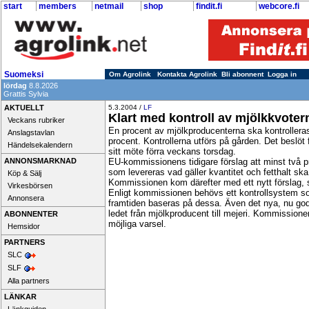
start
members
netmail
shop
findit.fi
webcore.fi
Suomeksi
Om Agrolink
Kontakta Agrolink
Bli abonnent
Logga in
lördag
8.8.2026
Grattis Sylvia
AKTUELLT
5.3.2004 /
LF
Klart med kontroll av mjölkkvoter
Veckans rubriker
En procent av mjölkproducenterna ska kontrollera
Anslagstavlan
procent. Kontrollerna utförs på gården. Det beslöt
Händelsekalendern
sitt möte förra veckans torsdag.
ANNONSMARKNAD
EU-kommissionens tidigare förslag att minst två p
som levereras vad gäller kvantitet och fetthalt ska
Köp & Sälj
Kommissionen kom därefter med ett nytt förslag, 
Virkesbörsen
Enligt kommissionen behövs ett kontrollsystem som
Annonsera
framtiden baseras på dessa. Även det nya, nu godkä
ledet från mjölkproducent till mejeri. Kommissionen
ABONNENTER
möjliga varsel.
Hemsidor
PARTNERS
SLC
SLF
Alla partners
LÄNKAR