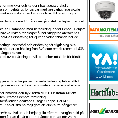
för mjölkkor och kvigor i båsladugård skulle i
a som delats ut för gårdar med besvärligt läge skulle
 mot uppbindning av kvigor och mjölkkor är inte på
sar förbjuds med 15 års övergångstid i enlighet med det
agars tid i samband med betäckning, säger Leppä. Tidigare
 undvika risken för slagsmål när suggorna återförenas.
viljas ersättning för djurens välbefinnande när de
teringsunderstöd och ersättning för frigrisning ska
ä nämner en höjning från 349 euro per djurenhet till 436
gången kräver.
del av besättningen, vilket sänker tröskeln för försök
djur och fåglar på permanenta hållningsplatser alltid
genom en vattenhink, automatisk vattennippel eller -
g för nyfödda och nykläckta djur. Bestämmelser om
atten utfärdas genom förordning.
örhållanden godkänns, säger Leppä. För vilt i
vet. Kalvar ska ha möjlighet att dricka tre gånger om
 berör avelsdjur och börjar gälla efter en övergångstid på
en finnas tillgängligt tre gånger per dag när vattnet