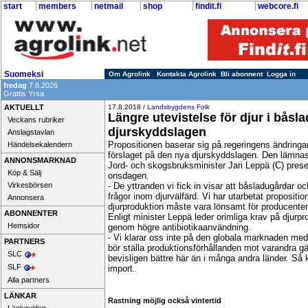
start
members
netmail
shop
findit.fi
webcore.fi
Suomeksi
Om Agrolink
Kontakta Agrolink
Bli abonnent
Logga in
fredag
7.8.2026
Grattis Yrsa
AKTUELLT
17.8.2018 /
Landsbygdens Folk
Längre utevistelse för djur i båsl
Veckans rubriker
djurskyddslagen
Anslagstavlan
Propositionen baserar sig på regeringens ändring
Händelsekalendern
förslaget på den nya djurskyddslagen. Den lämnas i
ANNONSMARKNAD
Jord- och skogsbruksminister Jari Leppä (C) presen
Köp & Sälj
onsdagen.
Virkesbörsen
- De yttranden vi fick in visar att båsladugårdar 
frågor inom djurvälfärd. Vi har utarbetat proposit
Annonsera
djurproduktion måste vara lönsamt för producente
ABONNENTER
Enligt minister Leppä leder orimliga krav på djurpr
Hemsidor
genom högre antibiotikaanvändning.
- Vi klarar oss inte på den globala marknaden med
PARTNERS
bör ställa produktionsförhållanden mot varandra gä
SLC
bevisligen bättre här än i många andra länder. Så k
SLF
import.
Alla partners
LÄNKAR
Rastning möjlig också vintertid