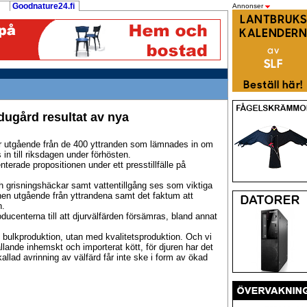
Goodnature24.fi
Annonser
adugård resultat av nya
ar utgående från de 400 yttranden som lämnades in om
n till riksdagen under förhösten.
terade propositionen under ett presstillfälle på
och grisningshäckar samt vattentillgång ses som viktiga
ionen utgående från yttrandena samt det faktum att
n.
oducenterna till att djurvälfärden försämras, bland annat
 bulkproduktion, utan med kvalitetsproduktion. Och vi
llande inhemskt och importerat kött, för djuren har det
allad avrinning av välfärd får inte ske i form av ökad