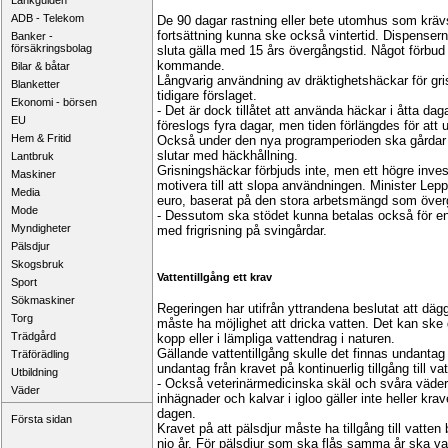
Länkguiden
ADB - Telekom
De 90 dagar rastning eller bete utomhus som krävs 
fortsättning kunna ske också vintertid. Dispensern
Banker -
försäkringsbolag
sluta gälla med 15 års övergångstid. Något förbud
kommande.
Bilar & båtar
Långvarig användning av dräktighetshäckar för gri
Blanketter
tidigare förslaget.
Ekonomi - börsen
- Det är dock tillåtet att använda häckar i åtta d
EU
föreslogs fyra dagar, men tiden förlängdes för att
Hem & Fritid
Också under den nya programperioden ska gårdar be
slutar med häckhållning.
Lantbruk
Grisningshäckar förbjuds inte, men ett högre inves
Maskiner
motivera till att slopa användningen. Minister Lepp
Media
euro, baserat på den stora arbetsmängd som över
Mode
- Dessutom ska stödet kunna betalas också för en 
Myndigheter
med frigrisning på svingårdar.
Pälsdjur
Skogsbruk
Vattentillgång ett krav
Sport
Sökmaskiner
Regeringen har utifrån yttrandena beslutat att dägg
Torg
måste ha möjlighet att dricka vatten. Det kan ske 
Trädgård
kopp eller i lämpliga vattendrag i naturen.
Gällande vattentillgång skulle det finnas undanta
Träförädling
undantag från kravet på kontinuerlig tillgång till v
Utbildning
- Också veterinärmedicinska skäl och svåra väderf
Väder
inhägnader och kalvar i igloo gäller inte heller kra
dagen.
Första sidan
Kravet på att pälsdjur måste ha tillgång till vatten
nio år. För pälsdjur som ska flås samma år ska vatt