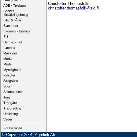
Länkguiden
Christoffer Thomasfolk
ADB - Telekom
christoffer.thomasfolk@slc.fi
Banker -
försäkringsbolag
Bilar & båtar
Blanketter
Ekonomi - börsen
EU
Hem & Fritid
Lantbruk
Maskiner
Media
Mode
Myndigheter
Pälsdjur
Skogsbruk
Sport
Sökmaskiner
Torg
Trädgård
Träförädling
Utbildning
Väder
Första sidan
© Copyright 2001, Agrolink Ab