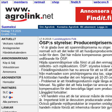
start
members
netmail
shop
findit.fi
webcore.fi
Suomeksi
Om Agrolink
Kontakta Agrolink
Bli abonnent
Logga in
fredag
7.8.2026
Grattis Yrsa
AKTUELLT
17.8.2018 /
Landsbygdens Folk
ÖSP:s styrelse: Producentprisern
Veckans rubriker
- Vi är glada över att spannmålspriserna nu stiger
Anslagstavlan
normalt och att det leder till att husdjursproducent
Händelsekalendern
svårt för dem. Det här måste kompenseras genom 
ANNONSMARKNAD
ordförande för ÖSP.
Höjda spannmålspriser slås först ut på den enm
Köp & Sälj
nötkötts- och mjölksektorn. ÖSP: styrelse kräver 
Virkesbörsen
- Förädlingsindustrin har nu ansvar för att se till 
Annonsera
från marknaden som prishöjningarna ska tas, säg
På köttsidan handlar det om höjningar på 10-20 cent
ABONNENTER
- Problemet är att förädlingsindustrin ingår långa 
Hemsidor
februari. Nu gäller det att hela kedjan tar ansvar o
PARTNERS
kompensation för det besvärliga läget som produc
Långgård fortsätter:
SLC
- Vill handeln visa att de tar ansvar måste de min
SLF
år. Importerat kött är dessutom producerade under 
Alla partners
Också gällande mjölkprodukter är importen onödig
handeln måste förstå att inhemska råvaror bör gy
LÄNKAR