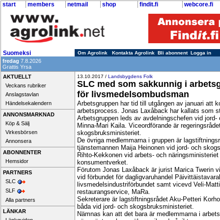
start
members
netmail
shop
findit.fi
webcore.fi
Suomeksi
Om Agrolink
Kontakta Agrolink
Bli abonnent
Logga in
fredag
7.8.2026
Grattis Yrsa
AKTUELLT
13.10.2017 /
Landsbygdens Folk
SLC med som sakkunnig i arbets
Veckans rubriker
för livsmedelsombudsman
Anslagstavlan
Arbetsgruppen har tid till utgången av januari att 
Händelsekalendern
arbetsprocess. Jonas Laxåback har kallats som s
ANNONSMARKNAD
Arbetsgruppen leds av avdelningschefen vid jord- 
Köp & Sälj
Minna-Mari Kaila. Viceordförande är regeringsrådet
Virkesbörsen
skogsbruksministeriet.
De övriga medlemmarna i gruppen är lagstiftningsrå
Annonsera
tjänstemannen Maija Heinonen vid jord- och skogs
ABONNENTER
Rihto-Kekkonen vid arbets- och näringsministerie
Hemsidor
konsumentverket.
Förutom Jonas Laxåback är jurist Marica Twerin v
PARTNERS
vid förbundet för dagligvaruhandel Päivittäistavar
SLC
livsmedelsindustriförbundet samt vicevd Veli-Matti
SLF
restaurangservice, MaRa.
Sekreterare är lagstiftningsrådet Aku-Petteri Ko
Alla partners
båda vid jord- och skogsbruksministeriet.
LÄNKAR
Nämnas kan att det bara är medlemmarna i arbetsgr