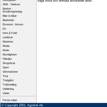
Länkguiden
säga rösta och anmäla avvikande åsikt.
ADB - Telekom
Banker -
försäkringsbolag
Bilar & båtar
Blanketter
Ekonomi - börsen
EU
Hem & Fritid
Lantbruk
Maskiner
Media
Mode
Myndigheter
Pälsdjur
Skogsbruk
Sport
Sökmaskiner
Torg
Trädgård
Träförädling
Utbildning
Väder
Första sidan
© Copyright 2001, Agrolink Ab