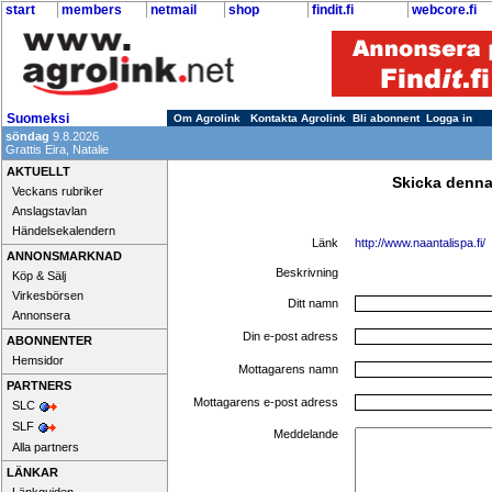
start
members
netmail
shop
findit.fi
webcore.fi
Suomeksi
Om Agrolink
Kontakta Agrolink
Bli abonnent
Logga in
söndag
9.8.2026
Grattis Eira, Natalie
AKTUELLT
Skicka denna
Veckans rubriker
Anslagstavlan
Händelsekalendern
Länk
http://www.naantalispa.fi/
ANNONSMARKNAD
Beskrivning
Köp & Sälj
Virkesbörsen
Ditt namn
Annonsera
Din e-post adress
ABONNENTER
Hemsidor
Mottagarens namn
PARTNERS
Mottagarens e-post adress
SLC
SLF
Meddelande
Alla partners
LÄNKAR