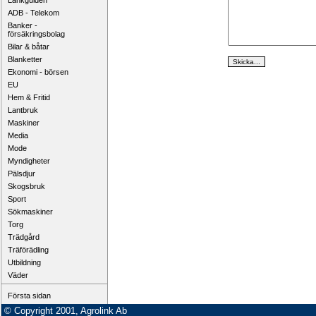
Länkguiden
ADB - Telekom
Banker -
försäkringsbolag
Bilar & båtar
Blanketter
Ekonomi - börsen
EU
Hem & Fritid
Lantbruk
Maskiner
Media
Mode
Myndigheter
Pälsdjur
Skogsbruk
Sport
Sökmaskiner
Torg
Trädgård
Träförädling
Utbildning
Väder
Första sidan
© Copyright 2001, Agrolink Ab