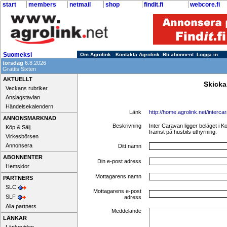
start
members
netmail
shop
findit.fi
webcore.fi
Suomeksi
Om Agrolink
Kontakta Agrolink
Bli abonnent
Logga in
torsdag
6.8.2026
Grattis Sixten
AKTUELLT
Skicka
Veckans rubriker
Anslagstavlan
Händelsekalendern
Länk
http://home.agrolink.net/interca
ANNONSMARKNAD
Beskrivning
Inter Caravan ligger beläget i 
Köp & Sälj
främst på husbils uthyrning.
Virkesbörsen
Annonsera
Ditt namn
ABONNENTER
Din e-post adress
Hemsidor
Mottagarens namn
PARTNERS
SLC
Mottagarens e-post
SLF
adress
Alla partners
Meddelande
LÄNKAR