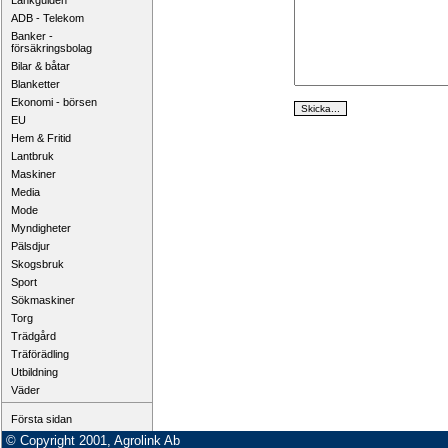
Länkguiden
ADB - Telekom
Banker -
försäkringsbolag
Bilar & båtar
Blanketter
Ekonomi - börsen
EU
Hem & Fritid
Lantbruk
Maskiner
Media
Mode
Myndigheter
Pälsdjur
Skogsbruk
Sport
Sökmaskiner
Torg
Trädgård
Träförädling
Utbildning
Väder
Första sidan
© Copyright 2001, Agrolink Ab