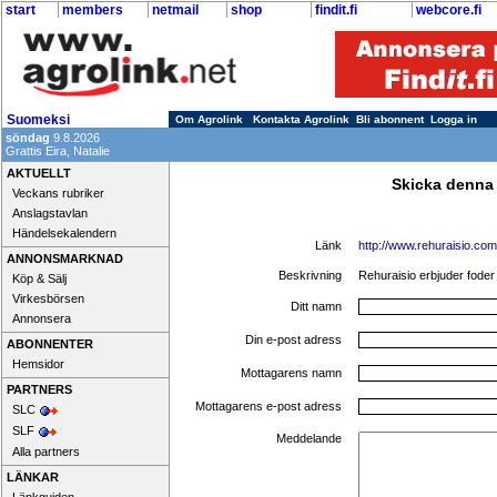
start
members
netmail
shop
findit.fi
webcore.fi
Suomeksi
Om Agrolink
Kontakta Agrolink
Bli abonnent
Logga in
söndag
9.8.2026
Grattis Eira, Natalie
AKTUELLT
Skicka denna
Veckans rubriker
Anslagstavlan
Händelsekalendern
Länk
http://www.rehuraisio.com
ANNONSMARKNAD
Beskrivning
Rehuraisio erbjuder foder
Köp & Sälj
Virkesbörsen
Ditt namn
Annonsera
Din e-post adress
ABONNENTER
Hemsidor
Mottagarens namn
PARTNERS
Mottagarens e-post adress
SLC
SLF
Meddelande
Alla partners
LÄNKAR