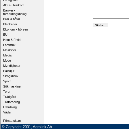
Länkguiden
ADB - Telekom
Banker -
försäkringsbolag
Bilar & båtar
Blanketter
Ekonomi - börsen
EU
Hem & Fritid
Lantbruk
Maskiner
Media
Mode
Myndigheter
Pälsdjur
Skogsbruk
Sport
Sökmaskiner
Torg
Trädgård
Träförädling
Utbildning
Väder
Första sidan
© Copyright 2001, Agrolink Ab