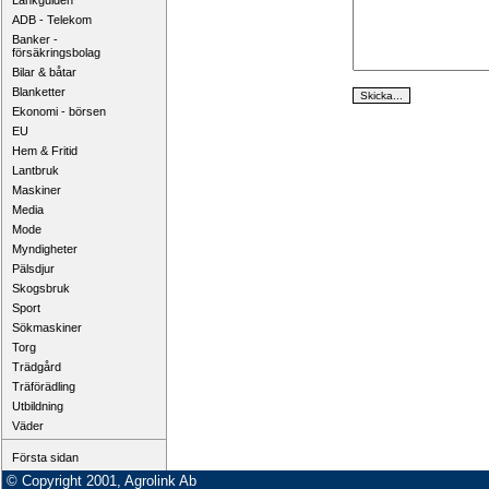
Länkguiden
ADB - Telekom
Banker -
försäkringsbolag
Bilar & båtar
Blanketter
Ekonomi - börsen
EU
Hem & Fritid
Lantbruk
Maskiner
Media
Mode
Myndigheter
Pälsdjur
Skogsbruk
Sport
Sökmaskiner
Torg
Trädgård
Träförädling
Utbildning
Väder
Första sidan
© Copyright 2001, Agrolink Ab