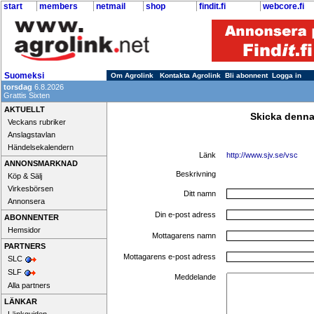
start
members
netmail
shop
findit.fi
webcore.fi
Suomeksi
Om Agrolink
Kontakta Agrolink
Bli abonnent
Logga in
torsdag
6.8.2026
Grattis Sixten
AKTUELLT
Skicka denna
Veckans rubriker
Anslagstavlan
Händelsekalendern
Länk
http://www.sjv.se/vsc
ANNONSMARKNAD
Beskrivning
Köp & Sälj
Virkesbörsen
Ditt namn
Annonsera
Din e-post adress
ABONNENTER
Hemsidor
Mottagarens namn
PARTNERS
Mottagarens e-post adress
SLC
SLF
Meddelande
Alla partners
LÄNKAR