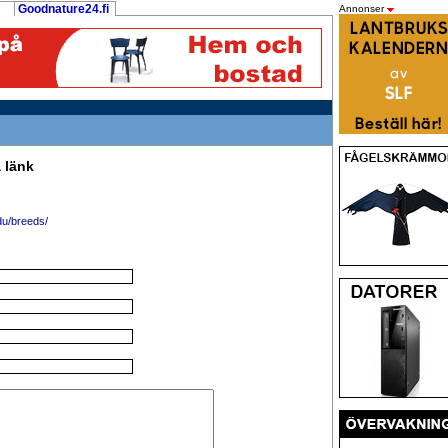
Goodnature24.fi
Annonser
 länk
du/breeds/