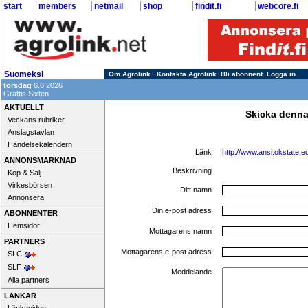
start
members
netmail
shop
findit.fi
webcore.fi
Suomeksi
Om Agrolink
Kontakta Agrolink
Bli abonnent
Logga in
torsdag
6.8.2026
Grattis Sixten
AKTUELLT
Skicka denna
Veckans rubriker
Anslagstavlan
Händelsekalendern
Länk
http://www.ansi.okstate.e
ANNONSMARKNAD
Beskrivning
Köp & Sälj
Virkesbörsen
Ditt namn
Annonsera
Din e-post adress
ABONNENTER
Hemsidor
Mottagarens namn
PARTNERS
Mottagarens e-post adress
SLC
SLF
Meddelande
Alla partners
LÄNKAR