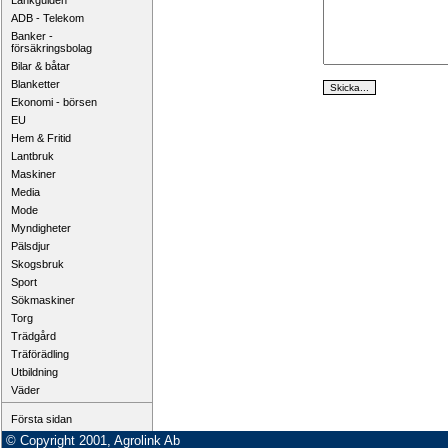
Länkguiden
ADB - Telekom
Banker -
försäkringsbolag
Bilar & båtar
Blanketter
Ekonomi - börsen
EU
Hem & Fritid
Lantbruk
Maskiner
Media
Mode
Myndigheter
Pälsdjur
Skogsbruk
Sport
Sökmaskiner
Torg
Trädgård
Träförädling
Utbildning
Väder
Första sidan
© Copyright 2001, Agrolink Ab