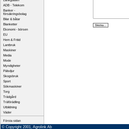
Länkguiden
ADB - Telekom
Banker -
försäkringsbolag
Bilar & båtar
Blanketter
Ekonomi - börsen
EU
Hem & Fritid
Lantbruk
Maskiner
Media
Mode
Myndigheter
Pälsdjur
Skogsbruk
Sport
Sökmaskiner
Torg
Trädgård
Träförädling
Utbildning
Väder
Första sidan
© Copyright 2001, Agrolink Ab