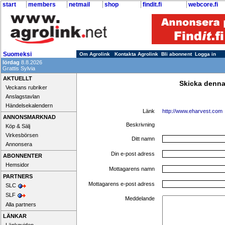
start
members
netmail
shop
findit.fi
webcore.fi
Suomeksi
Om Agrolink
Kontakta Agrolink
Bli abonnent
Logga in
lördag
8.8.2026
Grattis Sylvia
AKTUELLT
Skicka denna
Veckans rubriker
Anslagstavlan
Händelsekalendern
Länk
http://www.eharvest.com
ANNONSMARKNAD
Beskrivning
Köp & Sälj
Virkesbörsen
Ditt namn
Annonsera
Din e-post adress
ABONNENTER
Hemsidor
Mottagarens namn
PARTNERS
Mottagarens e-post adress
SLC
SLF
Meddelande
Alla partners
LÄNKAR