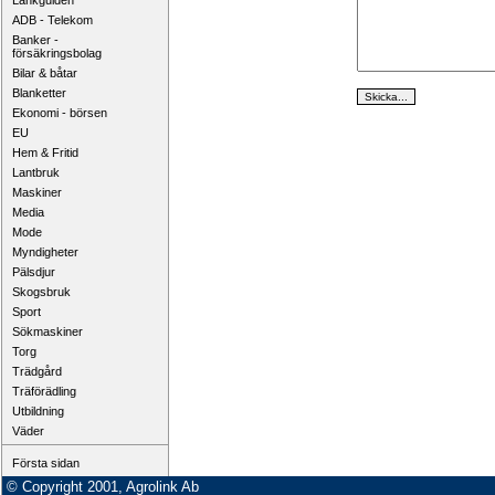
Länkguiden
ADB - Telekom
Banker -
försäkringsbolag
Bilar & båtar
Blanketter
Ekonomi - börsen
EU
Hem & Fritid
Lantbruk
Maskiner
Media
Mode
Myndigheter
Pälsdjur
Skogsbruk
Sport
Sökmaskiner
Torg
Trädgård
Träförädling
Utbildning
Väder
Första sidan
© Copyright 2001, Agrolink Ab