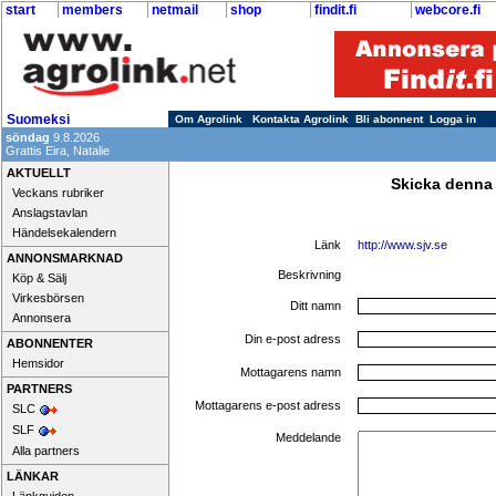
start
members
netmail
shop
findit.fi
webcore.fi
Suomeksi
Om Agrolink
Kontakta Agrolink
Bli abonnent
Logga in
söndag
9.8.2026
Grattis Eira, Natalie
AKTUELLT
Skicka denna
Veckans rubriker
Anslagstavlan
Händelsekalendern
Länk
http://www.sjv.se
ANNONSMARKNAD
Beskrivning
Köp & Sälj
Virkesbörsen
Ditt namn
Annonsera
Din e-post adress
ABONNENTER
Hemsidor
Mottagarens namn
PARTNERS
Mottagarens e-post adress
SLC
SLF
Meddelande
Alla partners
LÄNKAR