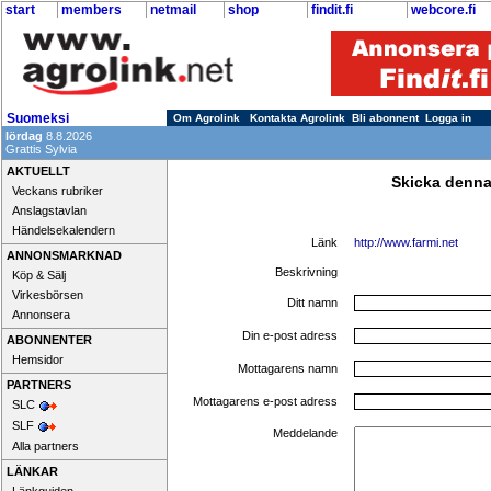
start
members
netmail
shop
findit.fi
webcore.fi
Suomeksi
Om Agrolink
Kontakta Agrolink
Bli abonnent
Logga in
lördag
8.8.2026
Grattis Sylvia
AKTUELLT
Skicka denna
Veckans rubriker
Anslagstavlan
Händelsekalendern
Länk
http://www.farmi.net
ANNONSMARKNAD
Beskrivning
Köp & Sälj
Virkesbörsen
Ditt namn
Annonsera
Din e-post adress
ABONNENTER
Hemsidor
Mottagarens namn
PARTNERS
Mottagarens e-post adress
SLC
SLF
Meddelande
Alla partners
LÄNKAR