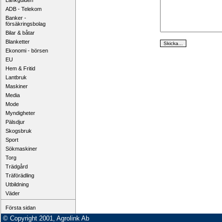
Länkguiden
ADB - Telekom
Banker -
försäkringsbolag
Bilar & båtar
Blanketter
Ekonomi - börsen
EU
Hem & Fritid
Lantbruk
Maskiner
Media
Mode
Myndigheter
Pälsdjur
Skogsbruk
Sport
Sökmaskiner
Torg
Trädgård
Träförädling
Utbildning
Väder
Första sidan
© Copyright 2001, Agrolink Ab