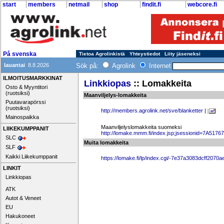
start
members
netmail
shop
findit.fi
webcore.fi
På svenska
Tietoa Agrolinkistä
Yhteystiedot
Liity jäseneksi
lauantai
8.8.2026
Sök på:
Agrolink
Internet
ILMOITUSMARKKINAT
Linkkiopas
:: Lomakkeita
Osto & Myyntitori
(ruotsiksi)
Maanviljelys-lomakkeita
Puutavarapörssi
(ruotsiksi)
http://members.agrolink.net/sve/blanketter
|
Mainospaikka
Maanviljelyslomakkeita suomeksi
LIIKEKUMPPANIT
http://lomake.mmm.fi/index.jsp;jsessionid=
SLC
Muita lomakkeita
SLF
Kaikki Liikekumppanit
https://lomake.fi/lp/index.cgi/-7e37a3083dcff20
LINKIT
Linkkiopas
ATK
Autot & Veneet
EU
Hakukoneet