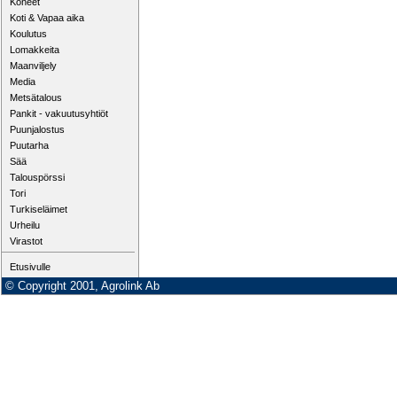
Koneet
Koti & Vapaa aika
Koulutus
Lomakkeita
Maanviljely
Media
Metsätalous
Pankit - vakuutusyhtiöt
Puunjalostus
Puutarha
Sää
Talouspörssi
Tori
Turkiseläimet
Urheilu
Virastot
Etusivulle
© Copyright 2001, Agrolink Ab